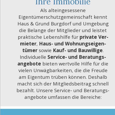
Ihre Immobilie
Als alteingesessene
Eigentümerschutzgemeinschaft kennt
Haus & Grund Burgdorf und Umgebung
die Belange der Mit­glieder und leistet
prak­ti­sche Lebens­hilfe für
private Ver­
mie­ter
,
Haus- und Wohnungs­eigen­
tümer
sowie
Kauf- und Bau­willige
.
Individuelle
Service- und Beratungs­
angebote
bie­ten wert­volle Hilfe für die
vielen Unwäg­­bar­­kei­ten, die die Freude
am Eigen­tum trüben können. Deshalb
macht sich der Mit­glieds­bei­trag schnell
bezahlt. Unsere Service- und Beratungs­
angebote umfas­sen die Bereiche: